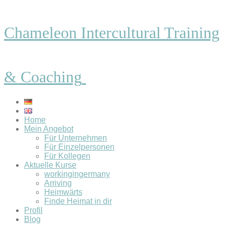
Chameleon Intercultural Training
& Coaching
Home
Mein Angebot
Für Unternehmen
Für Einzelpersonen
Für Kollegen
Aktuelle Kurse
workingingermany
Arriving
Heimwärts
Finde Heimat in dir
Profil
Blog