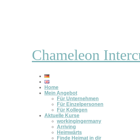
Chameleon Interc
Home
Mein Angebot
Für Unternehmen
Für Einzelpersonen
Für Kollegen
Aktuelle Kurse
workingingermany
Arriving
Heimwärts
Finde Heimat in dir