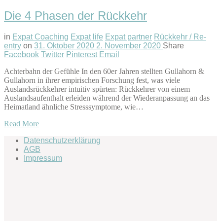
Die 4 Phasen der Rückkehr
in
Expat Coaching
Expat life
Expat partner
Rückkehr / Re-
entry
on
31. Oktober 2020
2. November 2020
Share
Facebook
Twitter
Pinterest
Email
Achterbahn der Gefühle In den 60er Jahren stellten Gullahorn &
Gullahorn in ihrer empirischen Forschung fest, was viele
Auslandsrückkehrer intuitiv spürten: Rückkehrer von einem
Auslandsaufenthalt erleiden während der Wiederanpassung an das
Heimatland ähnliche Stresssymptome, wie…
Read More
Datenschutzerklärung
AGB
Impressum