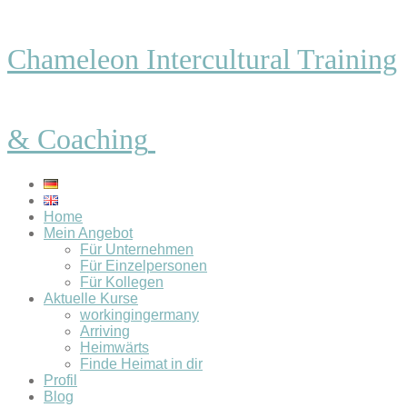
Chameleon Intercultural Training
& Coaching
Home
Mein Angebot
Für Unternehmen
Für Einzelpersonen
Für Kollegen
Aktuelle Kurse
workingingermany
Arriving
Heimwärts
Finde Heimat in dir
Profil
Blog