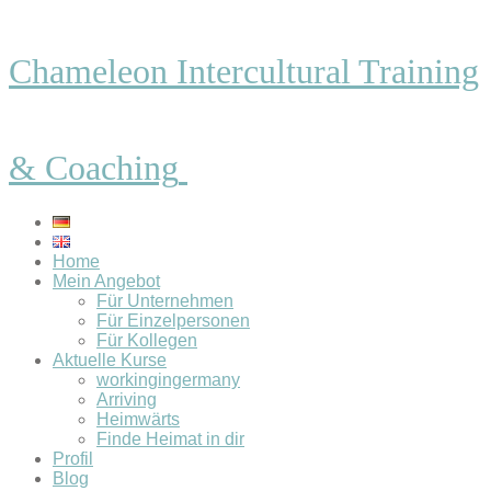
Chameleon Intercultural Training
& Coaching
Home
Mein Angebot
Für Unternehmen
Für Einzelpersonen
Für Kollegen
Aktuelle Kurse
workingingermany
Arriving
Heimwärts
Finde Heimat in dir
Profil
Blog