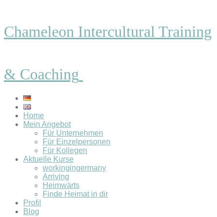
Chameleon Intercultural Training
& Coaching
Home
Mein Angebot
Für Unternehmen
Für Einzelpersonen
Für Kollegen
Aktuelle Kurse
workingingermany
Arriving
Heimwärts
Finde Heimat in dir
Profil
Blog