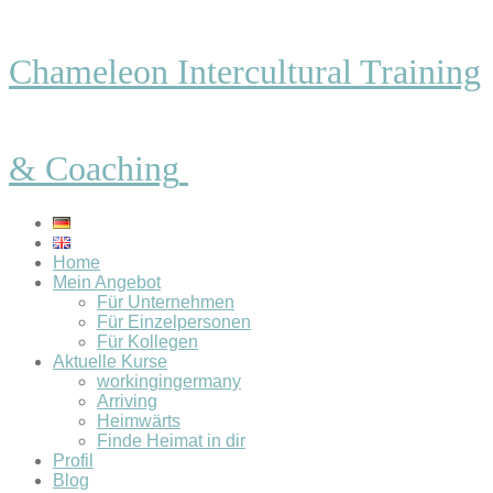
Chameleon Intercultural Training
& Coaching
Home
Mein Angebot
Für Unternehmen
Für Einzelpersonen
Für Kollegen
Aktuelle Kurse
workingingermany
Arriving
Heimwärts
Finde Heimat in dir
Profil
Blog