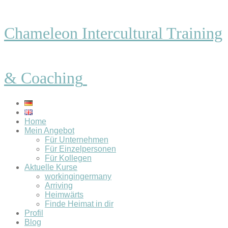
Chameleon Intercultural Training
& Coaching
Home
Mein Angebot
Für Unternehmen
Für Einzelpersonen
Für Kollegen
Aktuelle Kurse
workingingermany
Arriving
Heimwärts
Finde Heimat in dir
Profil
Blog