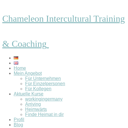
Chameleon Intercultural Training
& Coaching
Home
Mein Angebot
Für Unternehmen
Für Einzelpersonen
Für Kollegen
Aktuelle Kurse
workingingermany
Arriving
Heimwärts
Finde Heimat in dir
Profil
Blog