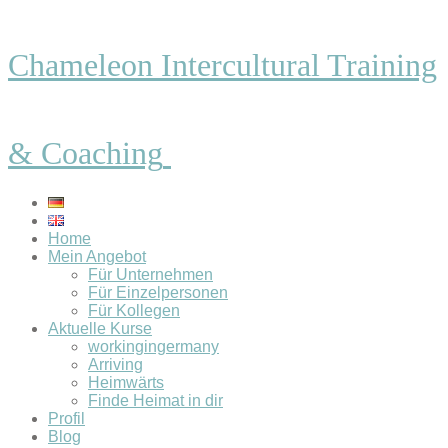
Chameleon Intercultural Training
& Coaching
Home
Mein Angebot
Für Unternehmen
Für Einzelpersonen
Für Kollegen
Aktuelle Kurse
workingingermany
Arriving
Heimwärts
Finde Heimat in dir
Profil
Blog