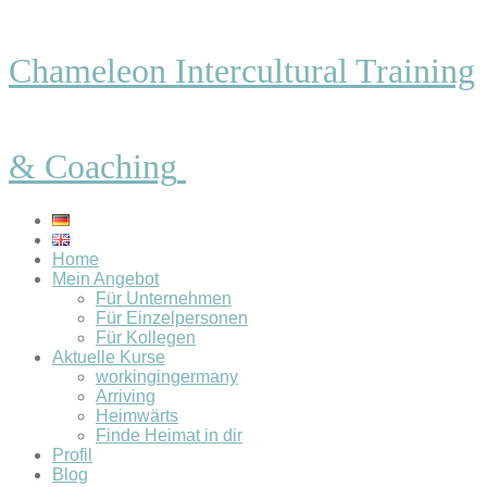
Chameleon Intercultural Training
& Coaching
Home
Mein Angebot
Für Unternehmen
Für Einzelpersonen
Für Kollegen
Aktuelle Kurse
workingingermany
Arriving
Heimwärts
Finde Heimat in dir
Profil
Blog