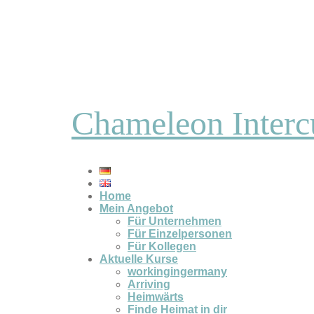
Chameleon Interc
Home
Mein Angebot
Für Unternehmen
Für Einzelpersonen
Für Kollegen
Aktuelle Kurse
workingingermany
Arriving
Heimwärts
Finde Heimat in dir