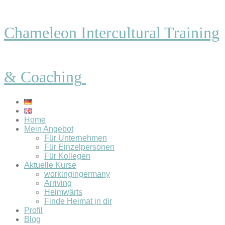
Chameleon Intercultural Training
& Coaching
Home
Mein Angebot
Für Unternehmen
Für Einzelpersonen
Für Kollegen
Aktuelle Kurse
workingingermany
Arriving
Heimwärts
Finde Heimat in dir
Profil
Blog