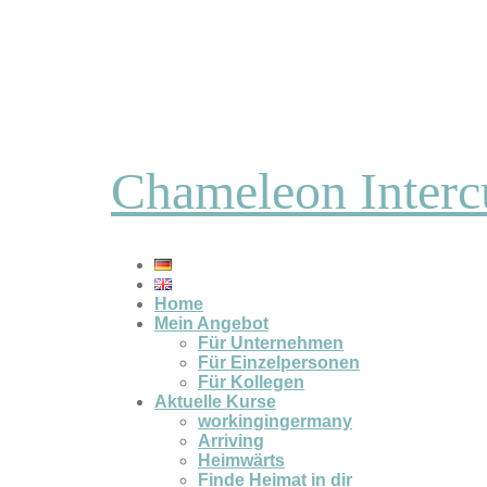
Chameleon Interc
Home
Mein Angebot
Für Unternehmen
Für Einzelpersonen
Für Kollegen
Aktuelle Kurse
workingingermany
Arriving
Heimwärts
Finde Heimat in dir