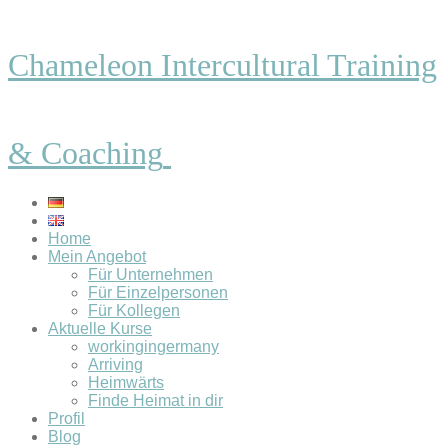
Chameleon Intercultural Training
& Coaching
Home
Mein Angebot
Für Unternehmen
Für Einzelpersonen
Für Kollegen
Aktuelle Kurse
workingingermany
Arriving
Heimwärts
Finde Heimat in dir
Profil
Blog